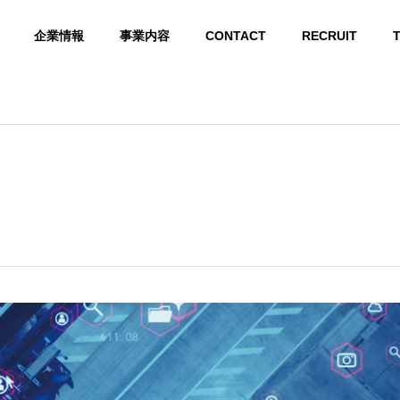
企業情報
事業内容
CONTACT
RECRUIT
ABOUT US
Kyuホールディングス 会社概要
GROUP COMPANY
グループ会社
 INFRASTR
LIGHT ELECTRICAL
ARTIFICIAL INTELLI
CORPORATE 
E
EQUIPMENT
GENCE
ORK
ラ
弱電設備
AIシステム開発
企業ネットワーク