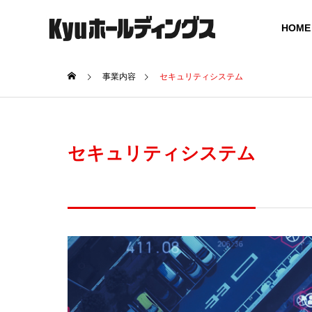
HOME
事業内容
セキュリティシステム
GREETING
ご挨拶
セキュリティシステム
COMPANY
SERVICE
会社概要
事業案内
BOARD MEMBER
グループ役員体制
SOCIAL
ICT SOLUTION
UCTUR
ICT ソリューション
社会インフ