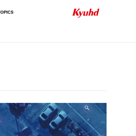
TOPICS
HISTORY
沿革
QUALIFICATION
資格者一覧
24H/365D SUPPOR
NETW
SECURITY SYSTEM
T ＆ SERVICE
PRODUCT
セキュリティシステ
24時間・365日のサ
ム
ポート＆サービス
自社製品