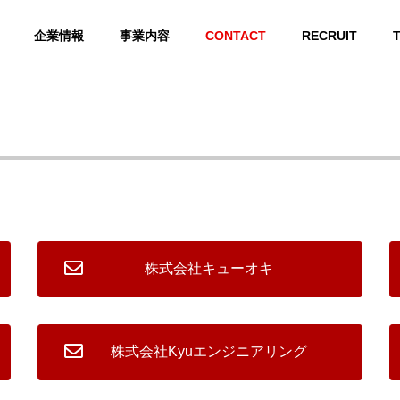
企業情報
事業内容
CONTACT
RECRUIT
ABOUT US
Kyuホールディングス 会社概要
株式会社キューオキ
GROUP COMPANY
グループ会社
株式会社Kyuエンジニアリング
 INFRASTR
LIGHT ELECTRICAL
ARTIFICIAL INTELLI
CORPORATE 
E
EQUIPMENT
GENCE
ORK
ラ
弱電設備
AIシステム開発
企業ネットワーク