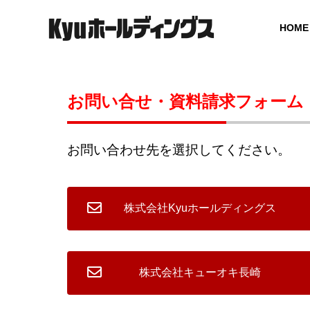
HOME
お問い合せ・資料請求フォーム
GREETING
ご挨拶
お問い合わせ先を選択してください。
COMPANY
SERVICE
会社概要
事業案内
株式会社Kyuホールディングス
BOARD MEMBER
グループ役員体制
株式会社キューオキ長崎
SOCIAL
ICT SOLUTION
UCTUR
ICT ソリューション
社会インフ