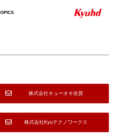
TOPICS
HISTORY
沿革
株式会社キューオキ佐賀
QUALIFICATION
資格者一覧
株式会社Kyuテクノワークス
24H/365D SUPPOR
NETW
SECURITY SYSTEM
T ＆ SERVICE
PRODUCT
セキュリティシステ
24時間・365日のサ
ム
ポート＆サービス
自社製品