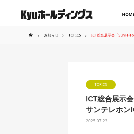
HOM
お知らせ
TOPICS
ICT総合展示会「SunTele
GREETING
ご挨拶
COMPANY
SERVICE
TOPICS
会社概要
事業案内
ICT総合展示会「Su
BOARD MEMBER
サンテレホン
グループ役員体制
2025.07.23
SOCIAL
ICT SOLUTION
UCTUR