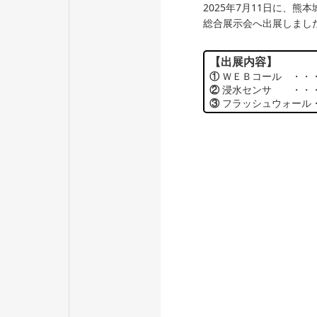
ICT ソリューション
社会インフ
2025年7月11日に、熊
総合展示会へ出展しまし
【出展内容】
①
ＷＥＢコール ・・
②
浸水センサ ・・・
③
フラッシュウォール