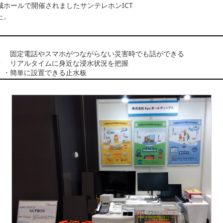
ラ
弱電設備
AIシステム開発
企業ネットワーク
本城ホールで開催されましたサンテレホンICT
た。
・ 固定電話やスマホがつながらない災害時でも話ができる
 リアルタイムに身近な浸水状況を把握
・・簡単に設置できる止水板