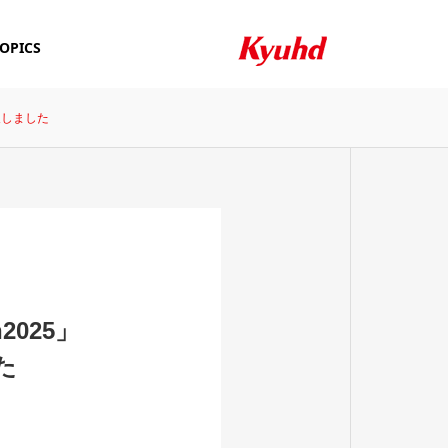
OPICS
出展しました
HISTORY
沿革
n2025」
QUALIFICATION
た
資格者一覧
24H/365D SUPPOR
NETW
SECURITY SYSTEM
T ＆ SERVICE
PRODUCT
セキュリティシステ
24時間・365日のサ