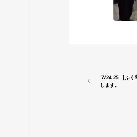
7/24-25 【
します。