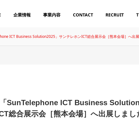
E
企業情報
事業内容
CONTACT
RECRUIT
T
phone ICT Business Solution2025」サンテレホンICT総合展示会［熊本会場］へ
ABOUT US
Kyuホールディングス 会社概要
nTelephone ICT Business Solutio
GROUP COMPANY
ICT総合展示会［熊本会場］へ出展しまし
グループ会社
 INFRASTR
LIGHT ELECTRICAL
ARTIFICIAL INTELLI
CORPORATE 
E
EQUIPMENT
GENCE
ORK