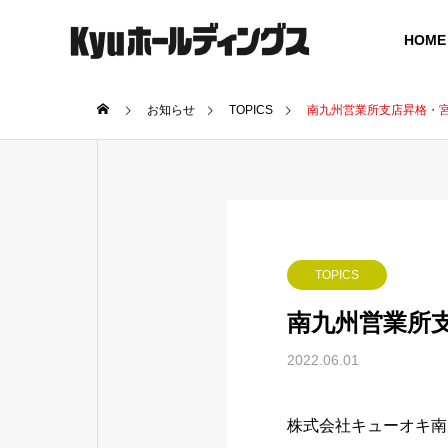
HOME
お知らせ
TOPICS
南九州営業所支店昇格・
GREETING
ご挨拶
COMPANY
SERVICE
TOPICS
会社概要
事業案内
南九州営業所
BOARD MEMBER
2022.06.01
グループ役員体制
SOCIAL
ICT SOLUTION
UCTUR
株式会社キューオキ南
ICT ソリューション
社会インフ