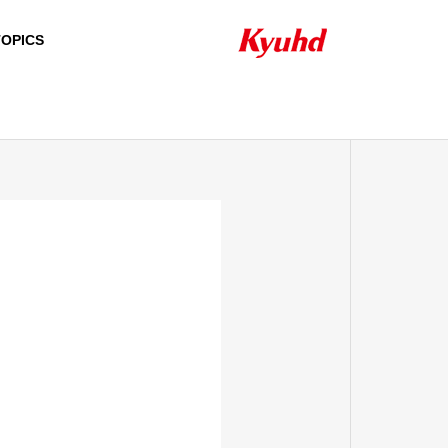
TOPICS
HISTORY
沿革
QUALIFICATION
資格者一覧
24H/365D SUPPOR
NETW
SECURITY SYSTEM
T ＆ SERVICE
PRODUCT
セキュリティシステ
24時間・365日のサ
ム
ポート＆サービス
自社製品