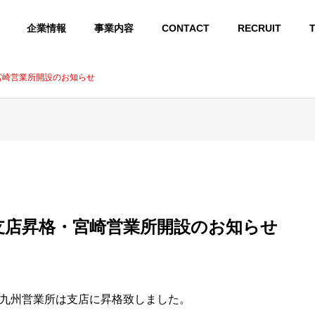
企業情報
事業内容
CONTACT
RECRUIT
宮崎営業所開設のお知らせ
ABOUT US
Kyuホールディングス 会社概要
支店昇格・宮崎営業所開設のお知らせ
GROUP COMPANY
グループ会社
 INFRASTR
LIGHT ELECTRICAL
ARTIFICIAL INTELLI
CORPORATE 
E
EQUIPMENT
GENCE
ORK
九州営業所は支店に昇格致しました。
ラ
弱電設備
AIシステム開発
企業ネットワーク