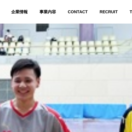
企業情報
事業内容
CONTACT
RECRUIT
ABOUT US
Kyuホールディングス 会社概要
GROUP COMPANY
グループ会社
 INFRASTR
LIGHT ELECTRICAL
ARTIFICIAL INTELLI
CORPORATE 
E
EQUIPMENT
GENCE
ORK
ラ
弱電設備
AIシステム開発
企業ネットワーク