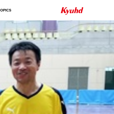
TOPICS
HISTORY
沿革
QUALIFICATION
資格者一覧
24H/365D SUPPOR
NETW
SECURITY SYSTEM
T ＆ SERVICE
PRODUCT
セキュリティシステ
24時間・365日のサ
ム
ポート＆サービス
自社製品