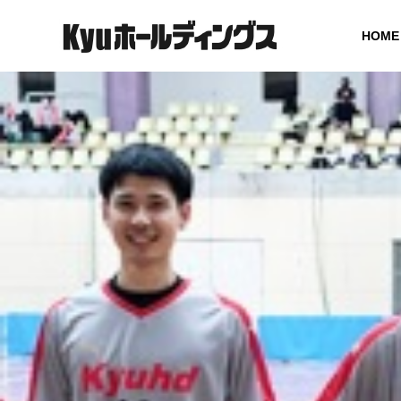
HOME
GREETING
ご挨拶
COMPANY
SERVICE
会社概要
事業案内
BOARD MEMBER
グループ役員体制
SOCIAL
ICT SOLUTION
UCTUR
ICT ソリューション
社会インフ