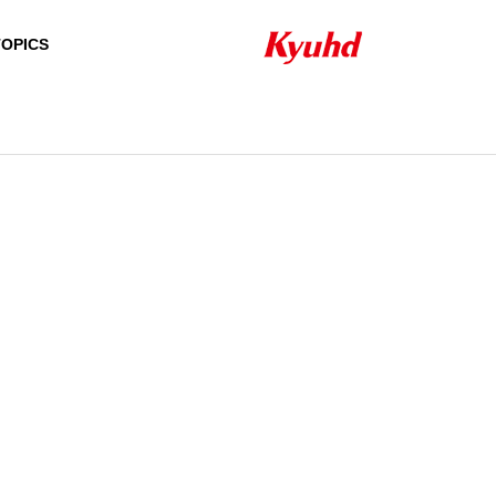
TOPICS
HISTORY
沿革
QUALIFICATION
資格者一覧
24H/365D SUPPOR
NETW
SECURITY SYSTEM
T ＆ SERVICE
PRODUCT
セキュリティシステ
24時間・365日のサ
ム
ポート＆サービス
自社製品