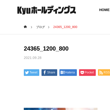
HOME
ブログ
24365_1200_800
GREETING
24365_1200_800
ご挨拶
2021.09.28
COMPANY
SERVICE
会社概要
事業案内
Tweet
Share
Hatena
Pocket
RSS
BOARD MEMBER
グループ役員体制
SOCIAL
ICT SOLUTION
UCTUR
ICT ソリューション
社会インフ