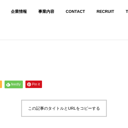
企業情報
事業内容
CONTACT
RECRUIT
ABOUT US
Kyuホールディングス 会社概要
feedly
Pin it
GROUP COMPANY
グループ会社
この記事のタイトルとURLをコピーする
 INFRASTR
LIGHT ELECTRICAL
ARTIFICIAL INTELLI
CORPORATE 
E
EQUIPMENT
GENCE
ORK
ラ
弱電設備
AIシステム開発
企業ネットワーク