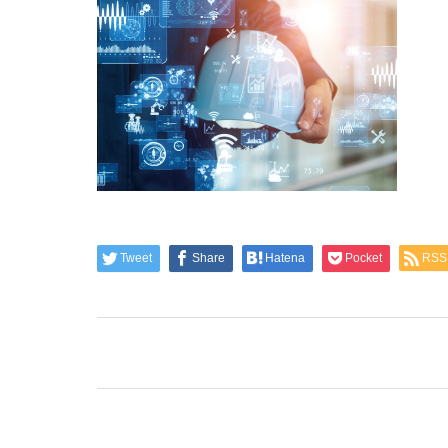
Tweet
Share
Hatena
Pocket
RSS