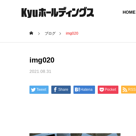
HOME
ブログ
img020
GREETING
img020
ご挨拶
2021.08.31
COMPANY
SERVICE
会社概要
事業案内
Tweet
Share
Hatena
Pocket
RSS
BOARD MEMBER
グループ役員体制
SOCIAL
ICT SOLUTION
UCTUR
ICT ソリューション
社会インフ