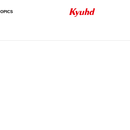
TOPICS
HISTORY
沿革
QUALIFICATION
資格者一覧
24H/365D SUPPOR
NETW
SECURITY SYSTEM
T ＆ SERVICE
PRODUCT
セキュリティシステ
24時間・365日のサ
ム
ポート＆サービス
自社製品