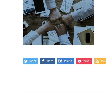
Tweet
Share
Hatena
Pocket
RSS