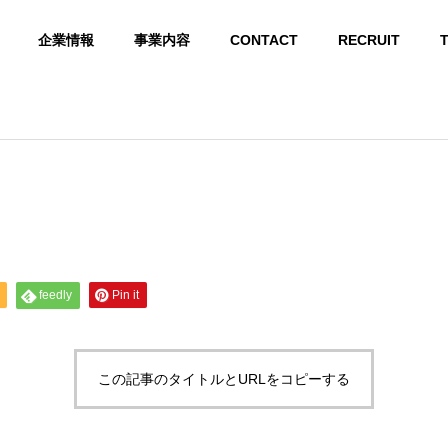
企業情報
事業内容
CONTACT
RECRUIT
ABOUT US
Kyuホールディングス 会社概要
feedly
Pin it
GROUP COMPANY
グループ会社
この記事のタイトルとURLをコピーする
 INFRASTR
LIGHT ELECTRICAL
ARTIFICIAL INTELLI
CORPORATE 
E
EQUIPMENT
GENCE
ORK
ラ
弱電設備
AIシステム開発
企業ネットワーク