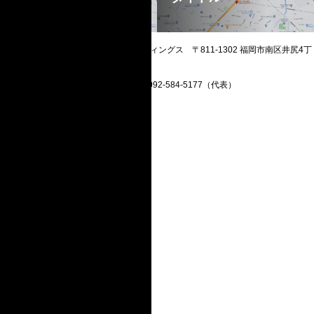
© kyuhd inc. 株式会社 Kyuホールディングス 〒811-1302 福岡市南区井尻4丁
目28番18号 TEL 092-584-5177（代表）