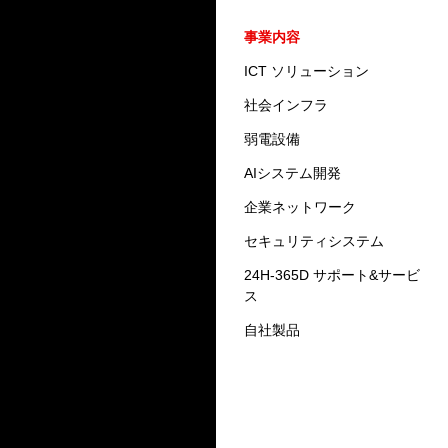
企業情報
事業内容
ごあいさつ
ICT ソリューション
会社概要
社会インフラ
沿革
弱電設備
グループ役員
AIシステム開発
グループ会社
企業ネットワーク
資格者一覧
セキュリティシステム
地域交流活動・社内イベン
24H-365D サポート&サービ
ト・安全活動・表彰
ス
取り扱いメーカー
自社製品
採用情報
個人情報の提供に関する同意
書 (採用応募者用)