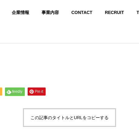
企業情報
事業内容
CONTACT
RECRUIT
ABOUT US
Kyuホールディングス 会社概要
feedly
Pin it
GROUP COMPANY
グループ会社
この記事のタイトルとURLをコピーする
 INFRASTR
LIGHT ELECTRICAL
ARTIFICIAL INTELLI
CORPORATE 
E
EQUIPMENT
GENCE
ORK
ラ
弱電設備
AIシステム開発
企業ネットワーク