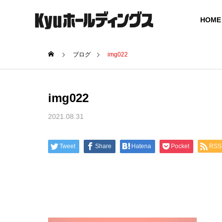
HOME
ブログ
img022
GREETING
img022
ご挨拶
2021.08.31
COMPANY
SERVICE
会社概要
事業案内
Tweet
Share
Hatena
Pocket
RSS
BOARD MEMBER
グループ役員体制
SOCIAL
ICT SOLUTION
UCTUR
ICT ソリューション
社会インフ