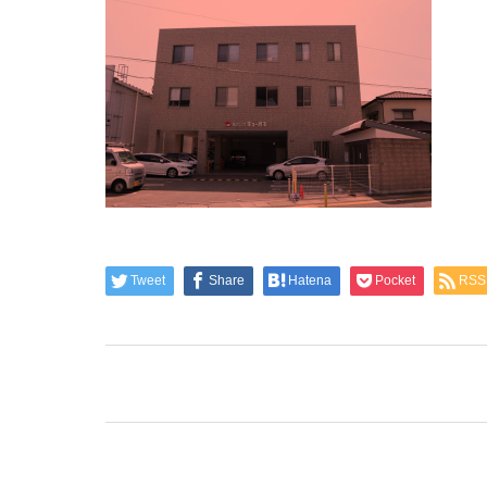
Tweet
Share
Hatena
Pocket
RSS