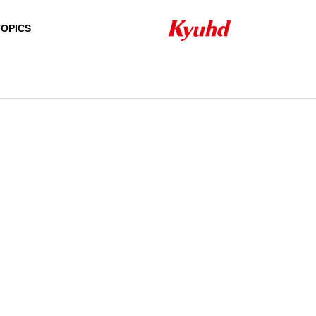
TOPICS
HISTORY
沿革
QUALIFICATION
資格者一覧
24H/365D SUPPOR
NETW
SECURITY SYSTEM
T ＆ SERVICE
PRODUCT
セキュリティシステ
24時間・365日のサ
ム
ポート＆サービス
自社製品